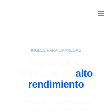
INGLÉS PARA EMPRESAS
Inglés para 
empresas de 
alto 
rendimiento
Ayudamos a tu equipo a comunicarse con 
más seguridad en reuniones, llamadas, 
presentaciones, emails, negociaciones y 