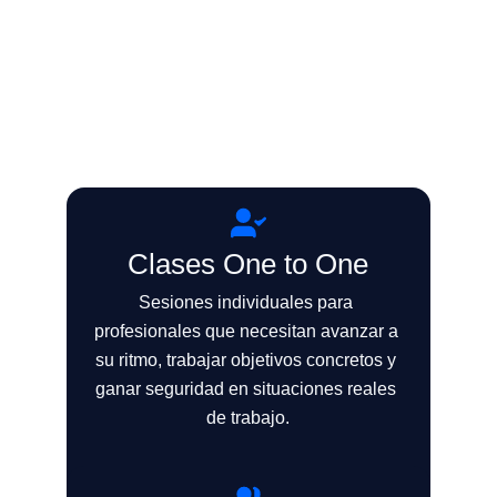
Organizamos la formación de idiomas según 
las necesidades reales de tu equipo: 
horarios, niveles, modalidad, objetivos 
profesionales y disponibilidad de cada 
participante.
Clases One to One
Sesiones individuales para 
profesionales que necesitan avanzar a 
su ritmo, trabajar objetivos concretos y 
ganar seguridad en situaciones reales 
de trabajo.