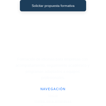
Solicitar propuesta formativa
Formación de idiomas para empresas con 
acompañamiento, seguimiento académico y 
programas adaptados a equipos 
profesionales.
NAVEGACIÓN
Inicio
Inglés
 para empresas