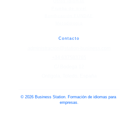
Otros idiomas
Prueba de nivel
Bonificación FUNDAE
Metodología
Contacto
administracion@station-business.com
+34 637583765
C/ Bodega 12
Ontígola, Toledo, España
© 2026 Business Station. Formación de idiomas para 
empresas.