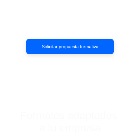
entornos internacionales.
Formación práctica, flexible y adaptada al 
nivel real de cada participante.
Solicitar propuesta formativa
MODALIDADES DE FORMACIÓN
Formatos adaptados 
a tu empresa